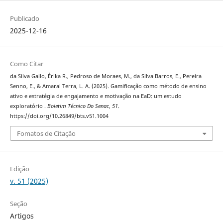
Publicado
2025-12-16
Como Citar
da Silva Gallo, Érika R., Pedroso de Moraes, M., da Silva Barros, E., Pereira
Senno, E., & Amaral Terra, L. A. (2025). Gamificação como método de ensino
ativo e estratégia de engajamento e motivação na EaD: um estudo
exploratório .
Boletim Técnico Do Senac
,
51
.
https://doi.org/10.26849/bts.v51.1004
Fomatos de Citação
Edição
v. 51 (2025)
Seção
Artigos